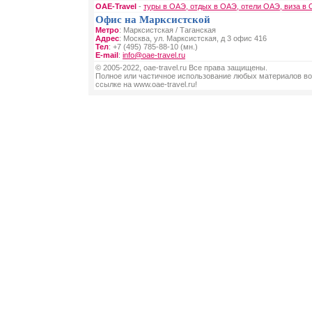
OAE-Travel
-
туры в ОАЭ, отдых в ОАЭ, отели ОАЭ, виза в
Офис на Марксистской
Метро
: Марксистская / Таганская
Адрес
: Москва, ул. Марксистская, д 3 офис 416
Тел
: +7 (495) 785-88-10 (мн.)
E-mail
:
info@oae-travel.ru
© 2005-2022, oae-travel.ru Все права защищены.
Полное или частичное использование любых материалов во
ссылке на www.oae-travel.ru!