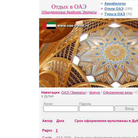
Авиабилеты
Отдых в ОАЭ
Отели ОАЭ
(190)
Объединенные Арабские Эмираты
Туры в ОАЭ
(20)
Навигация
:
ОАЭ (Эмираты)
/
форум
/
Оформление визы
/ С
в Дубай
Логин:
Пароль:
Автор
Дата
Срок оформления мультивизы в Ду
Pages
:
1
Castle
03.5.2006
Каков срок оформления мультивизы в 