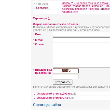
Отель 2* и не более того, был сломан
1.01.2010
номера, старая мебель и прочее. На
Светлана
вежливый персонал (индусы), стараю
приятно. »»»
Страницы
:
1
Форма отправки отзыва об отеле:
Внимание! Любая информация о турфирмах и туроператорах 
удаляться (как положительная, так и отрицательная)!
*
Имя
*
E-mail
*
Отзыв
*
Введите код
на картинке
Поля, отмеченные звездочкой (*) обязательны для заполнен
Отзывы об отелях Дубая
(21)
Отзывы об отелях ОАЭ
(38)
Спонсоры сайта