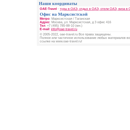
Наши координаты
OAE-Travel
-
туры в ОАЭ, отдых в ОАЭ, отели ОАЭ, виза в
Офис на Марксистской
Метро
: Марксистская / Таганская
Адрес
: Москва, ул. Марксистская, д 3 офис 416
Тел
: +7 (495) 785-88-10 (мн.)
E-mail
:
info@oae-travel.ru
© 2005-2022, oae-travel.ru Все права защищены.
Полное или частичное использование любых материалов во
ссылке на www.oae-travel.ru!