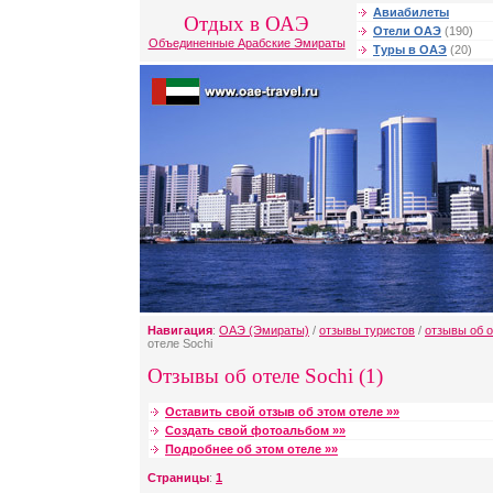
Авиабилеты
Отдых в ОАЭ
Отели ОАЭ
(190)
Объединенные Арабские Эмираты
Туры в ОАЭ
(20)
Навигация
:
ОАЭ (Эмираты)
/
отзывы туристов
/
отзывы об 
отеле Sochi
Отзывы об отеле Sochi (1)
Оставить свой отзыв об этом отеле »»
Создать свой фотоальбом »»
Подробнее об этом отеле »»
Страницы
:
1